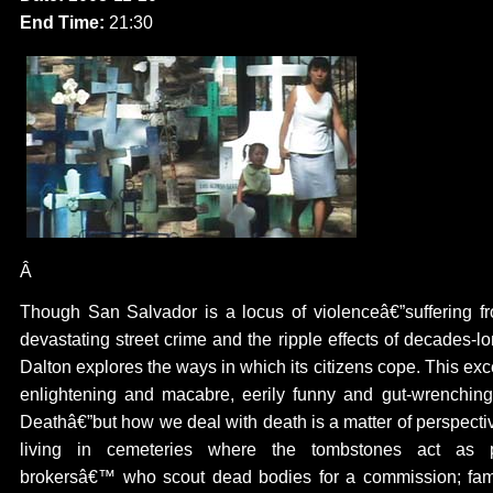
End Time:
21:30
Â
Though San Salvador is a locus of violenceâ€”suffering f
devastating street crime and the ripple effects of decades-
Dalton explores the ways in which its citizens cope. This ex
enlightening and macabre, eerily funny and gut-wrenching
Deathâ€”but how we deal with death is a matter of perspect
living in cemeteries where the tombstones act as pl
brokersâ€™ who scout dead bodies for a commission; fam